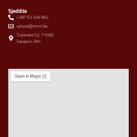
Sjedište
+387 62 546 862
uprava@mcm.ba
Tuzlanska 52, 71000
Sarajevo, BiH