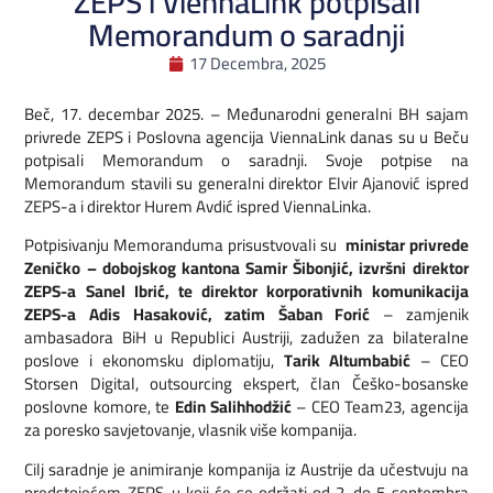
ZEPS i ViennaLink potpisali
Memorandum o saradnji
17 Decembra, 2025
Beč, 17. decembar 2025. – Međunarodni generalni BH sajam
privrede ZEPS i Poslovna agencija ViennaLink danas su u Beču
potpisali Memorandum o saradnji. Svoje potpise na
Memorandum stavili su generalni direktor Elvir Ajanović ispred
ZEPS-a i direktor Hurem Avdić ispred ViennaLinka.
Potpisivanju Memoranduma prisustvovali su
ministar privrede
Zeničko – dobojskog kantona Samir Šibonjić, izvršni direktor
ZEPS-a Sanel Ibrić, te direktor korporativnih komunikacija
ZEPS-a Adis Hasaković, zatim
Šaban Forić
– zamjenik
ambasadora BiH u Republici Austriji, zadužen za bilateralne
poslove i ekonomsku diplomatiju,
Tarik Altumbabić
– CEO
Storsen Digital, outsourcing ekspert, član Češko-bosanske
poslovne komore, te
Edin Salihhodžić
– CEO Team23, agencija
za poresko savjetovanje, vlasnik više kompanija.
Cilj saradnje je animiranje kompanija iz Austrije da učestvuju na
predstojećem ZEPS-u koji će se održati od 2. do 5 septembra