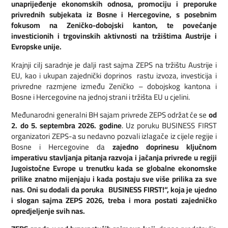
unaprijeđenje ekonomskih odnosa, promociju i preporuke
privrednih subjekata iz Bosne i Hercegovine, s posebnim
fokusom na Zeničko-dobojski kanton, te povećanje
investicionih i trgovinskih aktivnosti na tržištima Austrije i
Evropske unije.
Krajnji cilj saradnje je dalji rast sajma ZEPS na tržištu Austrije i
EU, kao i ukupan zajednički doprinos rastu izvoza, investicija i
privredne razmjene između Zeničko – dobojskog kantona i
Bosne i Hercegovine na jednoj strani i tržišta EU u cjelini.
Međunarodni generalni BH sajam privrede ZEPS održat će se
od
2. do 5. septembra 2026. godine
. Uz poruku BUSINESS FIRST
organizatori ZEPS-a su nedavno pozvali izlagače iz cijele regije i
Bosne i Hercegovine da
zajedno doprinesu ključnom
imperativu stavljanja pitanja razvoja i jačanja privrede u regiji
Jugoistočne Evrope u trenutku kada se globalne ekonomske
prilike znatno mijenjaju i kada postaju sve više prilika za sve
nas. Oni su dodali da poruka „BUSINESS FIRST!“, koja je ujedno
i slogan sajma ZEPS 2026, treba i mora postati zajedničko
opredjeljenje svih nas.