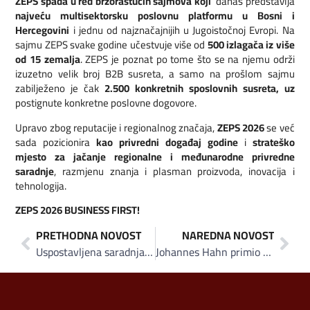
ZEPS spada u red brzorastućih sajmova koji
danas predstavlja
najveću multisektorsku poslovnu platformu u Bosni i
Hercegovini
i jednu od najznačajnijih u Jugoistočnoj Evropi. Na
sajmu ZEPS svake godine učestvuje više od
500 izlagača iz više
od 15 zemalja
. ZEPS je poznat po tome što se na njemu održi
izuzetno velik broj B2B susreta, a samo na prošlom sajmu
zabilježeno je čak
2.500 konkretnih sposlovnih susreta, uz
postignute konkretne poslovne dogovore.
Upravo zbog reputacije i regionalnog značaja,
ZEPS 2026
se već
sada pozicionira
kao privredni događaj godine
i
strateško
mjesto za jačanje regionalne i međunarodne privredne
saradnje
, razmjenu znanja i plasman proizvoda, inovacija i
tehnologija.
ZEPS 2026
BUSINESS FIRST!
PRETHODNA NOVOST
NAREDNA NOVOST
Uspostavljena saradnja između ZEPS-a i Celjskog sajma
Johannes Hahn primio u Beču ministra Šibonjića i delegaciju ZEPS-a