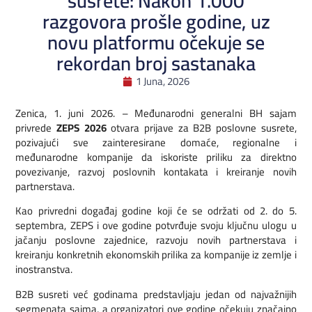
susrete: Nakon 1.000
razgovora prošle godine, uz
novu platformu očekuje se
rekordan broj sastanaka
1 Juna, 2026
Zenica, 1. juni 2026. – Međunarodni generalni BH sajam
privrede
ZEPS 2026
otvara prijave za B2B poslovne susrete,
pozivajući sve zainteresirane domaće, regionalne i
međunarodne kompanije da iskoriste priliku za direktno
povezivanje, razvoj poslovnih kontakata i kreiranje novih
partnerstava.
Kao privredni događaj godine koji će se održati od 2. do 5.
septembra, ZEPS i ove godine potvrđuje svoju ključnu ulogu u
jačanju poslovne zajednice, razvoju novih partnerstava i
kreiranju konkretnih ekonomskih prilika za kompanije iz zemlje i
inostranstva.
B2B susreti već godinama predstavljaju jedan od najvažnijih
segmenata sajma, a organizatori ove godine očekuju značajno