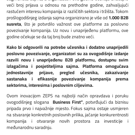
veći broj prijava u odnosu na prethodne godine, zahvaljujući
rastućem interesu kompanija iz različitih sektora i tržišta. Tokom
prošlogodišnjeg izdanja sajma organizirano je više od
1.000 B2B
susreta
, što je potvrdilo važnost ove platforme za poslovno
povezivanje kompanija. Uz novu i unaprijeđenu platformu, ove
godine očekuje se da taj broj bude znatno veći.
Kako bi odgovorili na potrebe učesnika i dodatno unaprijedili
poslovno povezivanje, organizatori su za ovogodišnje izdanje
razvili novu i unaprijeđenu B2B platformu, dostupnu svim
izlagačima i posjetiteljima sajma. Platforma omogućava
jednostavnije prijave, pregled učesnika, zakazivanje
sastanaka i efikasnije povezivanje kompanija prema
sektorima, interesima i poslovnim ciljevima.
Ovom inovacijom ZEPS na najbolji način opravdava i poruku
ovogodišnjeg slogana
„Business First“
, potvrđujući da biznisu
pripada prvo i najvažnije mjesto. Fokus sajma ostaje usmjeren
na stvaranje konkretnih poslovnih prilika, jačanje konkurentnosti
kompanija i otvaranje novih prostora za investicije i
međunarodnu saradnju.