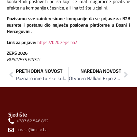
konkretnih poslovnih prilika koje će imati dugoročne pozitivne
efekte na kompanije učesnice, ali i na tržište u cjelini.
Pozivamo sve zainteresirane kompanije da se prijave za B2B
susrete i postanu dio najveće poslovne platforme u Bosni i
Hercegovini.
Link za prijave:
https://b2b.zeps.ba/
ZEPS 2026
BUSINESS FIRST!
PRETHODNA NOVOST
NAREDNA NOVOST
Poznato ime turske kulinarske scene Onur Babacan stiže u Sarajevo na Balkan Expo 2026
Otvoren Balkan Expo 2026, danas B2B razgovori i degustacije proizvoda uz slobodan ulaz za sve posjetioce
Sjedište
+387 62 546 862
uprava@mcm.ba