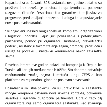
Kapaciteti za održavanje B2B sastanaka ove godine dodatno su
prošireni kroz povećanje prostora i broja termina za poslovne
razgovore, čime će učesnicima biti osigurani kvalitetniji uslovi za
pregovore, predstavljanje proizvoda i usluga te uspostavljanje
novih poslovnih saradnji.
Svi prijavljeni učesnici mogu očekivati kompletnu organizacionu
i logističku podršku, uključujući povezivanje s potencijalnim
partnerima, pomoć pri organizaciji sastanaka, prevodilačku
podršku, asistenciju tokom trajanja sajma, promociju proizvoda i
usluga te podršku u nastavku komunikacije nakon završetka
sajma.
Poseban interes ove godine dolazi i od kompanija iz Republike
Turske, ali i drugih međunarodnih tržišta, što dodatno potvrđuje
međunarodni značaj sajma i rastuću ulogu ZEPS-a kao
platforme za regionalno i globalno poslovno povezivanje.
Dosadašnja iskustva pokazuju da su upravo kroz B2B sastanke
mnoge kompanije ostvarile nove izvozne kontakte, pokrenule
saradnje i izgradile dugoročna partnerstva. Upravo zato cilj
organizatora nije samo organizacija sastanaka, već stvaranje