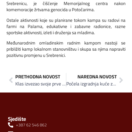
Srebrenicu, je čišćenje Memorijalnog centra nakon
komemoracije žrtvama genocida u Potočarima.
Ostale aktivnosti koje su planirane tokom kampa su radovi na
farmi na Palama, edukativne i zabavne radionice, razne
sportske aktivnosti, izleti i druženja sa mladima.
Međunarodnim omladinskim radnim kampom nastoji se
približiti kamp lokalnom stanovništvu i skupa sa njima napraviti
pozitivnu promjenu u Srebrenici.
PRETHODNA NOVOST
NAREDNA NOVOST
Klas izvezao svoje prve organske somune na tržište EU
Počela izgradnja kuće za braću Valjevac: Apel za pomoć!
Sjedište
+387 62 546 862