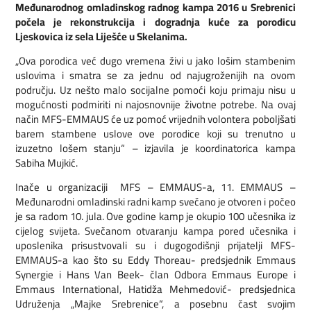
Međunarodnog omladinskog radnog kampa 2016 u Srebrenici
počela je rekonstrukcija i dogradnja kuće za porodicu
Ljeskovica iz sela Liješće u Skelanima.
„Ova porodica već dugo vremena živi u jako lošim stambenim
uslovima i smatra se za jednu od najugroženijih na ovom
području. Uz nešto malo socijalne pomoći koju primaju nisu u
mogućnosti podmiriti ni najosnovnije životne potrebe. Na ovaj
način MFS-EMMAUS će uz pomoć vrijednih volontera poboljšati
barem stambene uslove ove porodice koji su trenutno u
izuzetno lošem stanju“ – izjavila je koordinatorica kampa
Sabiha Mujkić.
Inače u organizaciji MFS – EMMAUS-a, 11. EMMAUS –
Međunarodni omladinski radni kamp svečano je otvoren i počeo
je sa radom 10. jula. Ove godine kamp je okupio 100 učesnika iz
cijelog svijeta. Svečanom otvaranju kampa pored učesnika i
uposlenika prisustvovali su i dugogodišnji prijatelji MFS-
EMMAUS-a kao što su Eddy Thoreau- predsjednik Emmaus
Synergie i Hans Van Beek- član Odbora Emmaus Europe i
Emmaus International, Hatidža Mehmedović- predsjednica
Udruženja „Majke Srebrenice“, a posebnu čast svojim