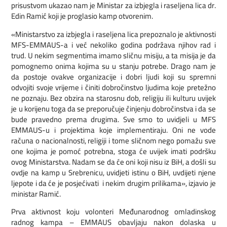
prisustvom ukazao nam je Ministar za izbjegla i raseljena lica dr.
Edin Ramić koji je proglasio kamp otvorenim.
«Ministarstvo za izbjegla i raseljena lica prepoznalo je aktivnosti
MFS-EMMAUS-a i već nekoliko godina podržava njihov rad i
trud. U nekim segmentima imamo sličnu misiju, a ta misija je da
pomognemo onima kojima su u stanju potrebe. Drago nam je
da postoje ovakve organizacije i dobri ljudi koji su spremni
odvojiti svoje vrijeme i činiti dobročinstvo ljudima koje pretežno
ne poznaju. Bez obzira na starosnu dob, religiju ili kulturu uvijek
je u korijenu toga da se preporučuje činjenju dobročinstva i da se
bude pravedno prema drugima. Sve smo to uvidjeli u MFS
EMMAUS-u i projektima koje implementiraju. Oni ne vode
računa o nacionalnosti, religiji i tome sličnom nego pomažu sve
one kojima je pomoć potrebna, stoga će uvijek imati podršku
ovog Ministarstva. Nadam se da će oni koji nisu iz BiH, a došli su
ovdje na kamp u Srebrenicu, uvidjeti istinu o BiH, uvdijeti njene
ljepote i da će je posjećivati i nekim drugim prilikama», izjavio je
ministar Ramić.
Prva aktivnost koju volonteri Međunarodnog omladinskog
radnog kampa – EMMAUS obavljaju nakon dolaska u