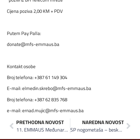
Cijena poziva 2,00 KM + PDV
Putem Pay Palla:
donate@mfs-emmaus.ba
Kontakt osobe
Broj telefona: +387 61 149 304
E-mail: elmedin.skrebo@mfs-emmaus.ba
Broj telefona: +387 62 835 768
e-mail: ernad.mujic@mfs-emmaus.ba
PRETHODNA NOVOST
NAREDNA NOVOST
11. EMMAUS Međunarodni omladinski radni kamp 2016: Prijavljeno 100 učesnika iz cijelog svijeta
SP nogometaša – beskućnika 2016 u Škotskoj: BH. Reprezentacija u četvrtfinalu