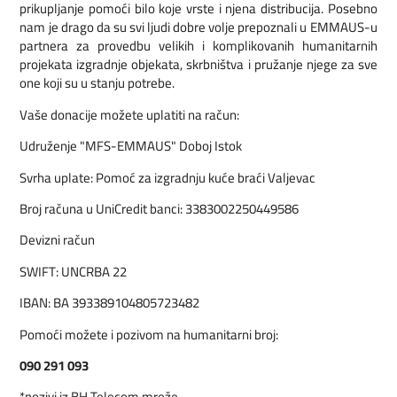
prikupljanje pomoći bilo koje vrste i njena distribucija. Posebno
nam je drago da su svi ljudi dobre volje prepoznali u EMMAUS-u
partnera za provedbu velikih i komplikovanih humanitarnih
projekata izgradnje objekata, skrbništva i pružanje njege za sve
one koji su u stanju potrebe.
Vaše donacije možete uplatiti na račun:
Udruženje "MFS-EMMAUS" Doboj Istok
Svrha uplate: Pomoć za izgradnju kuće braći Valjevac
Broj računa u UniCredit banci: 3383002250449586
Devizni račun
SWIFT: UNCRBA 22
IBAN: BA 393389104805723482
Pomoći možete i pozivom na humanitarni broj:
090 291 093
*pozivi iz BH Telecom mreže