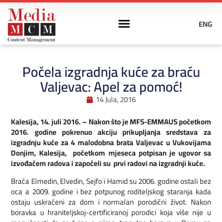
ENG
Počela izgradnja kuće za braću
Valjevac: Apel za pomoć!
14 Jula, 2016
Kalesija, 14. juli 2016. – Nakon što je MFS-EMMAUS početkom
2016. godine pokrenuo akciju prikupljanja sredstava za
izgradnju kuće za 4 malodobna brata Valjevac u Vukovijama
Donjim, Kalesija, početkom mjeseca potpisan je ugovor sa
izvođačem radova i započeli su prvi radovi na izgradnji kuće.
Braća Elmedin, Elvedin, Sejfo i Hamid su 2006. godine ostali bez
oca a 2009. godine i bez potpunog roditeljskog staranja kada
ostaju uskraćeni za dom i normalan porodični život. Nakon
boravka u hraniteljskoj-certificiranoj porodici koja više nije u