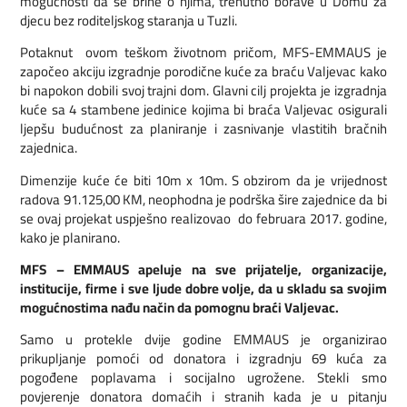
mogućnosti da se brine o njima, trenutno borave u Domu za
djecu bez roditeljskog staranja u Tuzli.
Potaknut ovom teškom životnom pričom, MFS-EMMAUS je
započeo akciju izgradnje porodične kuće za braću Valjevac kako
bi napokon dobili svoj trajni dom. Glavni cilj projekta je izgradnja
kuće sa 4 stambene jedinice kojima bi braća Valjevac osigurali
ljepšu budućnost za planiranje i zasnivanje vlastitih bračnih
zajednica.
Dimenzije kuće će biti 10m x 10m. S obzirom da je vrijednost
radova 91.125,00 KM, neophodna je podrška šire zajednice da bi
se ovaj projekat uspješno realizovao do februara 2017. godine,
kako je planirano.
MFS – EMMAUS apeluje na sve prijatelje, organizacije,
institucije, firme i sve ljude dobre volje, da u skladu sa svojim
mogućnostima nađu način da pomognu braći Valjevac.
Samo u protekle dvije godine EMMAUS je organizirao
prikupljanje pomoći od donatora i izgradnju 69 kuća za
pogođene poplavama i socijalno ugrožene. Stekli smo
povjerenje donatora domaćih i stranih kada je u pitanju