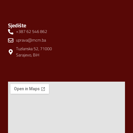
Sjedište
+387 62 546 862
uprava@mcm.ba
Tuzlanska 52, 71000
Sarajevo, BiH