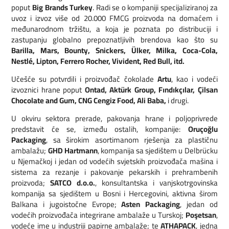
poput
Big Brands Turkey
. Radi se o kompaniji specijaliziranoj za
uvoz i izvoz više od 20.000 FMCG proizvoda na domaćem i
međunarodnom tržištu, a koja je poznata po distribuciji i
zastupanju globalno prepoznatljivih brendova kao što su
Barilla, Mars, Bounty, Snickers, Ülker, Milka, Coca-Cola,
Nestlé, Lipton, Ferrero Rocher, Vivident, Red Bull, itd.
Učešće su potvrdili i proizvođač čokolade
Artu
, kao i vodeći
izvoznici hrane poput
Ontad, Aktürk Group, Fındıkçılar, Çilsan
Chocolate and Gum, CNG Cengiz Food, Ali Baba,
i drugi.
U okviru sektora prerade, pakovanja hrane i poljoprivrede
predstavit će se, između ostalih, kompanije:
Oruçoğlu
Packaging
, sa širokim asortimanom rješenja za plastičnu
ambalažu;
GHD Hartmann
, kompanija sa sjedištem u Delbrücku
u Njemačkoj i jedan od vodećih svjetskih proizvođača mašina i
sistema za rezanje i pakovanje pekarskih i prehrambenih
proizvoda;
SATCO d.o.o.
, konsultantska i vanjskotrgovinska
kompanija sa sjedištem u Bosni i Hercegovini, aktivna širom
Balkana i jugoistočne Evrope;
Asten Packaging
, jedan od
vodećih proizvođača integrirane ambalaže u Turskoj;
Poşetsan
,
vodeće ime u industriji papirne ambalaže; te
ATHAPACK
, jedna