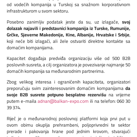
od vodećih kompanija u Turskoj sa snažnom korporativnom
infrastrukturom u svom sektoru.
Posebno zanimljiv podatak jeste da su, uz izlagače,
svoj
dolazak najavili i predstavnici kompanija iz Turske, Rumunije,
Grčke, Sjeverne Makedonije, Kine, Albanije, Hrvatske i Srbije
,
koji neće biti izlagači, ali žele ostvariti direktne kontakte sa
domaćim kompanijama.
Kapacitet događaja predviđa organizaciju više od 500 B2B
poslovnih susreta, a cilj organizatora je povezivanje najmanje 50
domaćih kompanija sa međunarodnim partnerima.
Zbog velikog interesa i ograničenih kapaciteta, organizatori
preporučuju svim zainteresovanim domaćim kompanijama
da
svoje B2B susrete potpuno besplatno rezervišu
na vrijeme
putem e-maila
adnan@balkan-expo.com
ili na telefon: 060 30
39 374.
Riječ je o međunarodnoj poslovnoj platformi koja prvi put u
ovom obimu okuplja prehrambeni, poljoprivredni te sektor
prerade i pakovanja hrane pod jednim krovom, stvarajući