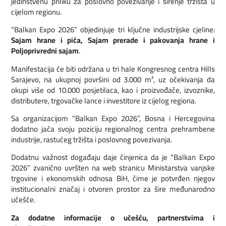
jedinstvenu priliku za poslovno povezivanje i širenje tržišta u
cijelom regionu.
“Balkan Expo 2026” objedinjuje tri ključne industrijske cjeline:
Sajam hrane i pića, Sajam prerade i pakovanja hrane i
Poljoprivredni sajam
.
Manifestacija će biti održana u tri hale Kongresnog centra Hills
Sarajevo, na ukupnoj površini od 3.000 m², uz očekivanja da
okupi više od 10.000 posjetilaca, kao i proizvođače, izvoznike,
distributere, trgovačke lance i investitore iz cijelog regiona.
Sa organizacijom “Balkan Expo 2026”, Bosna i Hercegovina
dodatno jača svoju poziciju regionalnog centra prehrambene
industrije, rastućeg tržišta i poslovnog povezivanja.
Dodatnu važnost događaju daje činjenica da je “Balkan Expo
2026” zvanično uvršten na web stranicu Ministarstva vanjske
trgovine i ekonomskih odnosa BiH, čime je potvrđen njegov
institucionalni značaj i otvoren prostor za šire međunarodno
učešće.
Za dodatne informacije o učešću, partnerstvima i