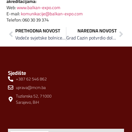
akreditacijama:
Web:
www.balkan-expo.com
E-mail:
komunikacije@balkan-expo.com
Telefon: 060 30 39 374
PRETHODNA NOVOST
NAREDNA NOVOST
Vodeće svjetske bolnice i specijalisti stižu na Bosnia Healthcare & Services Expo 2026, besplatan ulaz i konsultacije za sve posjetioce
Grad Cazin potvrdio dolazak na ZEPS 2026: Privredni lideri iz Krajine stižu u Zenicu
Sjedište
+387 62 546 862
uprava@mcm.ba
Tuzlanska 52, 71000
Sarajevo, BiH