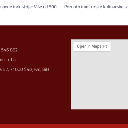
Balkan Expo okuplja lidere prehrambene industrije: Više od 500 B2B sastanaka i 100 izlagača
 546 862
@mcm.ba
a 52, 71000 Sarajevo, BiH