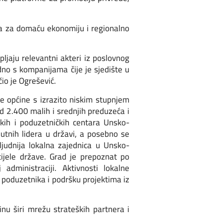
-a za domaću ekonomiju i regionalno
ljaju relevantni akteri iz poslovnog
no s kompanijama čije je sjedište u
io je Ogrešević.
tne općine s izrazito niskim stupnjem
od 2.400 malih i srednjih preduzeća i
čkih i poduzetničkih centara Unsko-
utnih lidera u državi, a posebno se
ljudnija lokalna zajednica u Unsko-
ijele države. Grad je prepoznat po
administraciji. Aktivnosti lokalne
 poduzetnika i podršku projektima iz
nu širi mrežu strateških partnera i