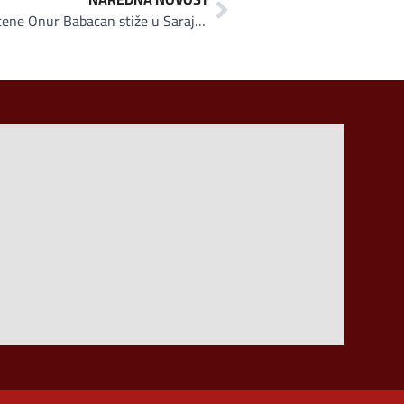
Poznato ime turske kulinarske scene Onur Babacan stiže u Sarajevo na Balkan Expo 2026