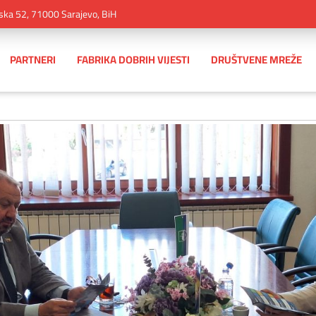
ska 52, 71000 Sarajevo, BiH
PARTNERI
FABRIKA DOBRIH VIJESTI
DRUŠTVENE MREŽE