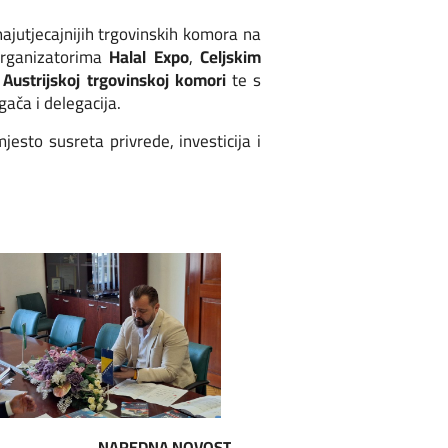
najutjecajnijih trgovinskih komora na
organizatorima
Halal Expo
,
Celjskim
u
Austrijskoj trgovinskoj komori
te s
gača i delegacija.
esto susreta privrede, investicija i
NAREDNA NOVOST