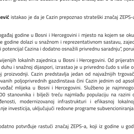
ević
istakao je da je Cazin prepoznao strateški značaj ZEPS
gađaj godine u Bosni i Hercegovini i mjesto na kojem se okup
ove godine dolazi u snažnom i reprezentativnom sastavu, zajed
potencijal Cazina i dodatno osnažili privrednu saradnju“, poruč
ijenijih lokalnih zajednica u Bosni i Hercegovini. Od prijera
duhu i snažnoj dijaspori, izrastao je u privredno čudo s više 
 proizvodnji. Cazin predstavlja jedan od najvažnijih trgova
ovanih poljoprivrednih gazdinstava čini Cazin jednim od apsol
izvođač mlijeka u Bosni i Hercegovini. Službeno je najmnogo
 stanovnika i bilježi treću najmlađu populaciju na razini c
sti, modernizovanoj infrastrukturi i efikasnoj lokalnoj 
e investicija, uključujući redovne programe subvencioniranja
tno potvrđuje rastući značaj ZEPS-a, koji iz godine u godi