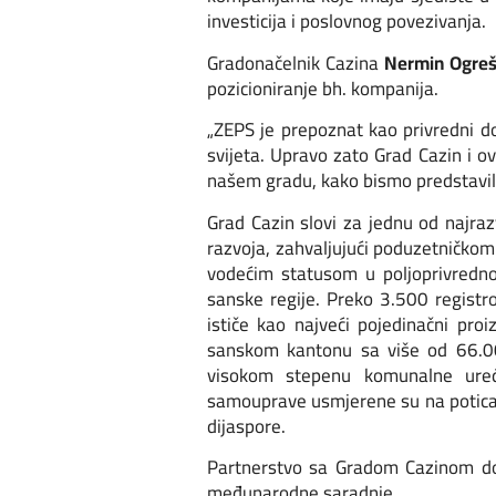
investicija i poslovnog povezivanja.
Gradonačelnik Cazina
Nermin Ogreš
pozicioniranje bh. kompanija.
„ZEPS je prepoznat kao privredni do
svijeta. Upravo zato Grad Cazin i 
našem gradu, kako bismo predstavili 
Grad Cazin slovi za jednu od najrazv
razvoja, zahvaljujući poduzetničkom 
vodećim statusom u poljoprivrednoj
sanske regije. Preko 3.500 registr
ističe kao najveći pojedinačni pro
sanskom kantonu sa više od 66.000
visokom stepenu komunalne uređeno
samouprave usmjerene su na poticanj
dijaspore.
Partnerstvo sa Gradom Cazinom doda
međunarodne saradnje.