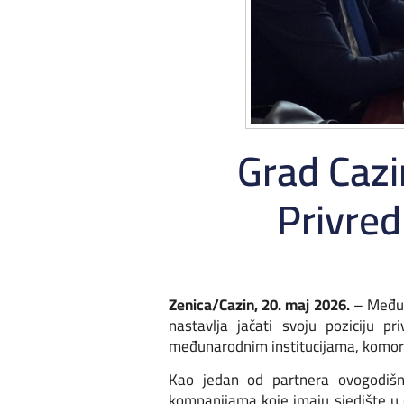
Grad Cazi
Privredn
Zenica/Cazin, 20. maj 2026.
– Međun
nastavlja jačati svoju poziciju 
međunarodnim institucijama, komor
Kao jedan od partnera ovogodiš
kompanijama koje imaju sjedište u 