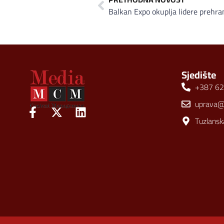
Sjedište
+387 62
uprava
Tuzlansk