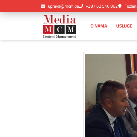
uprava@mcm.ba
+387 62 546 862
Tuzlan
O NAMA
USLUGE