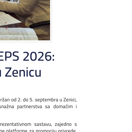
ZEPS 2026:
 u Zenicu
 održan od 2. do 5. septembra u Zenici,
z snažna partnerstva sa domaćim i
rezentativnom sastavu, zajedno s
ne platforme za promociju privrede,