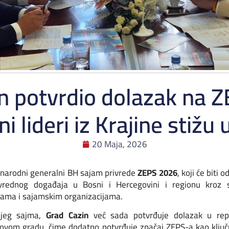
n potvrdio dolazak na 
i lideri iz Krajine stižu
20 Maja, 2026
arodni generalni BH sajam privrede
ZEPS 2026
, koji će biti
privrednog događaja u Bosni i Hercegovini i regionu kro
ama i sajamskim organizacijama.
njeg sajma,
Grad Cazin
već sada potvrđuje dolazak u rep
ovom gradu, čime dodatno potvrđuje značaj ZEPS-a kao ključ