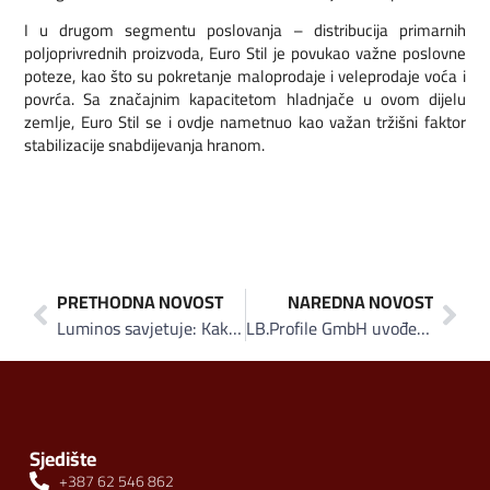
I u drugom segmentu poslovanja – distribucija primarnih
poljoprivrednih proizvoda, Euro Stil je povukao važne poslovne
poteze, kao što su pokretanje maloprodaje i veleprodaje voća i
povrća. Sa značajnim kapacitetom hladnjače u ovom dijelu
zemlje, Euro Stil se i ovdje nametnuo kao važan tržišni faktor
stabilizacije snabdijevanja hranom.
PRETHODNA NOVOST
NAREDNA NOVOST
Luminos savjetuje: Kako izabrati sigurne i kvalitetne LED panele za domaćinstvo
LB.Profile GmbH uvođenjem ISO 50001 dobio status energetske odgovornosti
Sjedište
+387 62 546 862