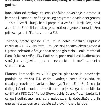
godine.
Kao jedan od razloga za ovo značajno povećanje prometa u
kompaniji navode uvođenje novog programa drvnih energenata
– drvo u vreći i kutiji, kao i potpala u vrećici i kutiji. Ovaj novi
asortiman Euro Stila postao je za kratko vrijeme veoma tražen
prije svega na tržištima zemalja EU.
Također, prošle godine Euro Stil je dobio prestižni ENplus®
certifikat A1 i A2 kvalitete, i to kao prvi bosanskohercegovački
trgovac peletom, a što je dodatno podiglo razinu konkurentnosti
Euro Stila na tržištu EU. Radi se o posebnoj klasi kvaliteta sa
strožijim zahtjevima prema evropskim i međunarodnim
standardima.
Planom kompanije za 2020. godinu planirano je povećanje
prodaje na tržištu EU, zatim uvođenje novih proizvoda, te
usvajanje novih standarda poslovanja. Naime, Euro Stil će u cilju
daljeg jačanja konkurentnosti raditi prije svega na dobijanju
certifikata FSC CoC “Forest Stewardship Council” standarda koji
će ga i definitivno lansirati u najpouzdanije dobavljače drvnih
energenata za domaće i tržište EU u ovom dijelu Evrope.