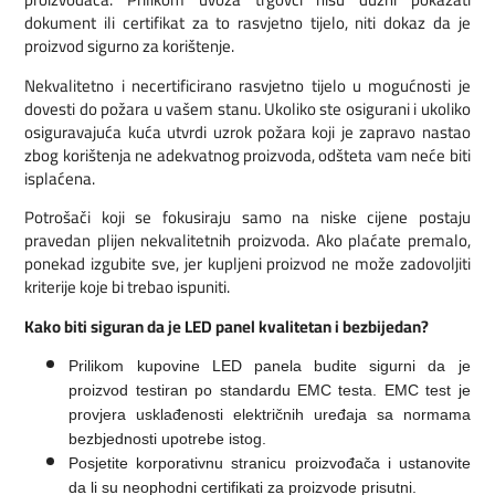
dokument ili certifikat za to rasvjetno tijelo, niti dokaz da je
proizvod sigurno za korištenje.
Nekvalitetno i necertificirano rasvjetno tijelo u mogućnosti je
dovesti do požara u vašem stanu. Ukoliko ste osigurani i ukoliko
osiguravajuća kuća utvrdi uzrok požara koji je zapravo nastao
zbog korištenja ne adekvatnog proizvoda, odšteta vam neće biti
isplaćena.
Potrošači koji se fokusiraju samo na niske cijene postaju
pravedan plijen nekvalitetnih proizvoda. Ako plaćate premalo,
ponekad izgubite sve, jer kupljeni proizvod ne može zadovoljiti
kriterije koje bi trebao ispuniti.
Kako biti siguran da je LED panel kvalitetan i bezbijedan?
Prilikom kupovine LED panela budite sigurni da je
proizvod testiran po standardu EMC testa. EMC test je
provjera usklađenosti električnih uređaja sa normama
bezbjednosti upotrebe istog.
Posjetite korporativnu stranicu proizvođača i ustanovite
da li su neophodni certifikati za proizvode prisutni.