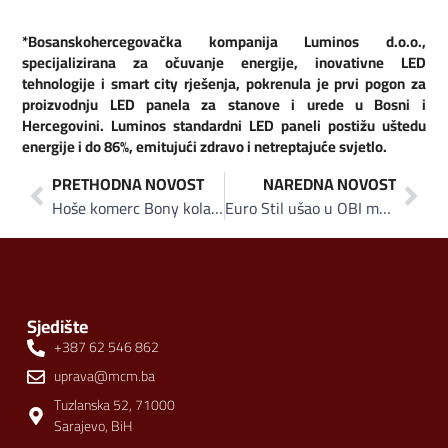
*Bosanskohercegovačka kompanija Luminos d.o.o.,
specijalizirana za očuvanje energije, inovativne LED
tehnologije i smart city rješenja, pokrenula je prvi pogon za
proizvodnju LED panela za stanove i urede u Bosni i
Hercegovini.
Luminos standardni LED paneli postižu uštedu
energije i do 86%, emitujući zdravo i netreptajuće svjetlo.
PRETHODNA NOVOST
NAREDNA NOVOST
Hoše komerc Bony kolačima poželio Sarajlijama sretnu Novu 2020. godinu!
Euro Stil ušao u OBI markete u Austriji i Sloveniji, povećana realizacija za 20 posto u 2019. godini
Sjedište
+387 62 546 862
uprava@mcm.ba
Tuzlanska 52, 71000
Sarajevo, BiH