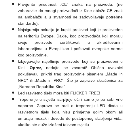
Provjerite prisutnost „CE“ znaka na proizvodu. (ne
zaboravite da mnogi proizvođači iz Kine oblože CE znak
na ambalažu a u stvarnosti ne zadovoljavaju potrebne
standarde).
Najsigurnija solucija je kupiti proizvod koji je proizveden
na teritoriju Evrope. Dakle, kod proizvođača koji moraju
svoje proizvode certifikovati u akreditovanim
laboratorijima u Evropi kao i poštovati evropske norme
kod proizvodnje.
Izbjegavajte najeftinije proizvode koji su proizvedeni u
Kini.
Oprez,
nedajte se zavarati! Obično uvoznici
pokušavaju prikriti trag proizvodnje pisanjem „Made in
NRC“ ili „Made in PRC“. Što je zapravo skraćenica za
„Narodna Republika Kina“.
Led rasvjetno tijelo mora biti FLICKER FREE!
Treperenje u svjetlu iscrpljuje oči i samo je po sebi vrlo
naporno. Zapravo se radi o treperenju LED dioda u
rasvjetnom tijelu koja nisu primjetna golim okom ali
umaraju mozak i dovode do postepenog slabljenja vida,
ukoliko ste duže izloženi takvom svjetlu.