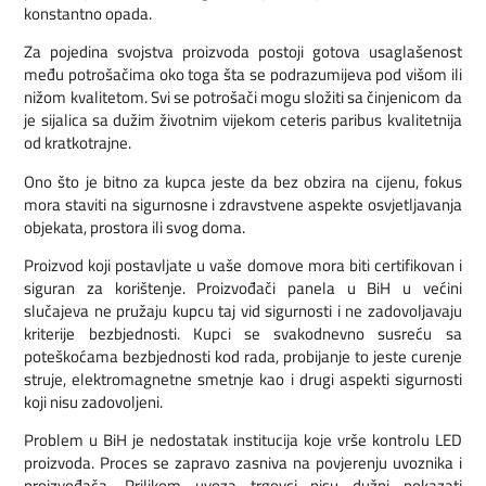
konstantno opada.
Za pojedina svojstva proizvoda postoji gotova usaglašenost
među potrošačima oko toga šta se podrazumijeva pod višom ili
nižom kvalitetom. Svi se potrošači mogu složiti sa činjenicom da
je sijalica sa dužim životnim vijekom ceteris paribus kvalitetnija
od kratkotrajne.
Ono što je bitno za kupca jeste da bez obzira na cijenu, fokus
mora staviti na sigurnosne i zdravstvene aspekte osvjetljavanja
objekata, prostora ili svog doma.
Proizvod koji postavljate u vaše domove mora biti certifikovan i
siguran za korištenje. Proizvođači panela u BiH u većini
slučajeva ne pružaju kupcu taj vid sigurnosti i ne zadovoljavaju
kriterije bezbjednosti. Kupci se svakodnevno susreću sa
poteškoćama bezbjednosti kod rada, probijanje to jeste curenje
struje, elektromagnetne smetnje kao i drugi aspekti sigurnosti
koji nisu zadovoljeni.
Problem u BiH je nedostatak institucija koje vrše kontrolu LED
proizvoda. Proces se zapravo zasniva na povjerenju uvoznika i
proizvođača. Prilikom uvoza trgovci nisu dužni pokazati