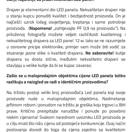
Drajver je elementarni dio LED panela. Nekvalitetan drajver nije
u stanju kupcu ponuditi kvalitet i bezbjednost proizvoda. On je
najčešći uzrok lošeg osvjetljenja, treptanja i same potrošnje
proizvoda. (
Napomena!
„zahtjevajte PF 0,9 na proizvodu“). Na
priloženoj fotografiji možete vidjeti različitosti kvalitetnog i
nekvalitetnog drajvera za LED panel 12 w. Iako se ne razumijete
u osnovne pricipe elektronike, primjer vam može biti vodič za
stvaranje jasne slike o kvaliteti drajvera.
Ne zaboravite!
kutije
drajvera su dosta slične, međutim nekvalitetni drajveri se
stavljaju u velike kutije da bi se kupac zavarao.
Zašto se u maloprodajnim objektima cijene LED panela toliko
razlikuju a naizgled se radi o identičnim proizvodima?
Na tržistu postoji veliki broj proizvođača Led panela koji svoje
proizvode nude u maloprodajnim objektima. Nadmetanje
jeftinom robom i ponudom na tržištu je greška koju trgovci u BiH
prave. Kritično preispitajte narudžbe i ponude po posebno
niskim cijenama! Svakom narednom uvozniku LED proizvoda je
u cilju imati što nižu cijenu od postojeće konkurencije. Ovaj način
poslovanja dovodi do toga da cijena zajedno sa kvalitetom