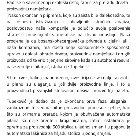
Radi se o savremenoj i ekološki čistoj fabrici za preradu drveta i
proizvodnju namještaja.
„Nakon okončanih priprema, koje su zaista bile dalekosežne, te
na osnovu istraživanja i obavljenih stručnih analiza,
poslovodstvo naše kompanije je odlučilo svoje poslovanje
strateški preusmjeriti s metalske na drvnu industriju. Naša
procjena je da bosanskohecergovačka privreda u cjelini, ali i
naša kompanija, ima dosta bolje konkurentske sposobnosti
upravo u oblasti obrade drveta, proizvodnje namještaja i drugih
proizvoda od te vrlo cijenjene sirovine kada su autohtoni resursi
naše zemlje u pitanju“, istakao je Tupeković.
S tim u vezi, kako je napomenuo, investicija će se i dalje razvijati i
u planu su ulaganja u još dvije proizvodne linije, i to u
proizvodnju trpezarijskih stolova od masiva i proizvodnju paleta.
Tupeković je dodao da je okončana prva faza ulaganja i
zaokružene tri veoma bitne proizvodno-procesne cjeline, kao
što su primarna prerada kojom je obuhvaćena automatska
pilana sa dvije brente i krojačnicama, zatim instalirana je
oprema za proizvodnju 500 stolica u jednoj smjeni i u pogonu je
automatska lakirnica za hiljadu stolica u jednoj smjeni.