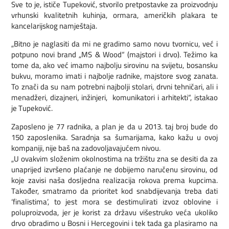
Sve to je, ističe Tupeković, stvorilo pretpostavke za proizvodnju
vrhunski kvalitetnih kuhinja, ormara, američkih plakara te
kancelarijskog namještaja.
„Bitno je naglasiti da mi ne gradimo samo novu tvornicu, već i
potpuno novi brand „MS & Wood“ (majstori i drvo). Težimo ka
tome da, ako već imamo najbolju sirovinu na svijetu, bosansku
bukvu, moramo imati i najbolje radnike, majstore svog zanata.
To znači da su nam potrebni najbolji stolari, drvni tehničari, ali i
menadžeri, dizajneri, inžinjeri, komunikatori i arhitekti“, istakao
je Tupeković.
Zaposleno je 77 radnika, a plan je da u 2013. taj broj bude do
150 zaposlenika. Saradnja sa šumarijama, kako kažu u ovoj
kompaniji, nije baš na zadovoljavajućem nivou.
„U ovakvim složenim okolnostima na tržištu zna se desiti da za
unaprijed izvršeno plaćanje ne dobijemo naručenu sirovinu, od
koje zavisi naša dosljedna realizacija rokova prema kupcima.
Također, smatramo da prioritet kod snabdijevanja treba dati
‘finalistima’, to jest mora se destimulirati izvoz oblovine i
poluproizvoda, jer je korist za državu višestruko veća ukoliko
drvo obradimo u Bosni i Hercegovini i tek tada ga plasiramo na