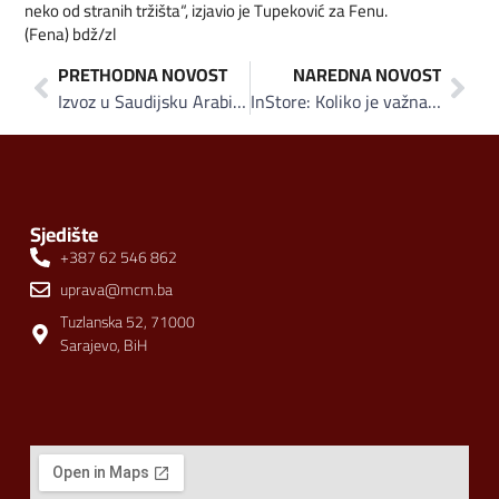
neko od stranih tržišta“, izjavio je Tupeković za Fenu.
(Fena) bdž/zl
PRETHODNA NOVOST
NAREDNA NOVOST
Izvoz u Saudijsku Arabiju i zemlje Zaljeva
InStore: Koliko je važna web stranica?
Sjedište
+387 62 546 862
uprava@mcm.ba
Tuzlanska 52, 71000
Sarajevo, BiH