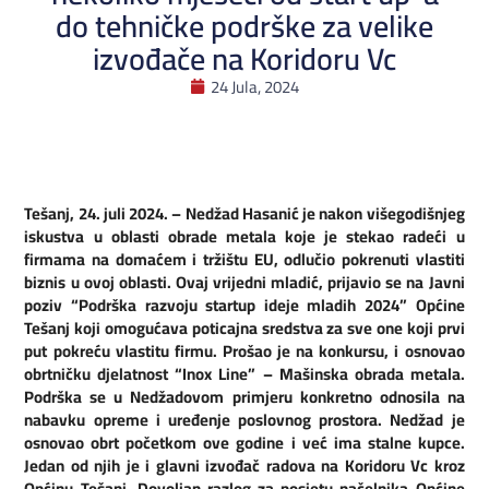
do tehničke podrške za velike
izvođače na Koridoru Vc
24 Jula, 2024
Tešanj, 24. juli 2024. – Nedžad Hasanić je nakon višegodišnjeg
iskustva u oblasti obrade metala koje je stekao radeći u
firmama na domaćem i tržištu EU, odlučio pokrenuti vlastiti
biznis u ovoj oblasti. Ovaj vrijedni mladić, prijavio se na Javni
poziv “Podrška razvoju startup ideje mladih 2024” Općine
Tešanj koji omogućava poticajna sredstva za sve one koji prvi
put pokreću vlastitu firmu. Prošao je na konkursu, i osnovao
obrtničku djelatnost “Inox Line” – Mašinska obrada metala.
Podrška se u Nedžadovom primjeru konkretno odnosila na
nabavku opreme i uređenje poslovnog prostora. Nedžad je
osnovao obrt početkom ove godine i već ima stalne kupce.
Jedan od njih je i glavni izvođač radova na Koridoru Vc kroz
Općinu Tešanj. Dovoljan razlog za posjetu načelnika Općine