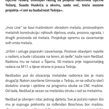
Tešanj, Suada Huskića u okviru, sada već, treće sezone
projekta «I oni su budućnost Tešnja».
„Inox Line“ se bavi mašinskom obradom metala, proizvodnjom
metalnih konstrukcija i njihovih dijelova, vrata, prozora, ograda, i
drugih proizvoda od metala. Posjeduje opremu za zavarivanje
svih vrsta metala.
„Vršim i usluge popravki i zavarivanja. Poslove obavljam najviše
u radioni, a bude i izlazaka na teren, ali rjeđe“, kaže nam Nedžad.
Radiona mu se nalazi u Šijama, 50 metara prije najpoznatijeg
radara na M17, s lijeve strane iz pravca Tešnja.
Nedžadov put do otvaranja metalske radionice bio je malo
drugačiji. Nakon završene Gimnazije u Tešnju, on se odlučio steći
dodatno znanje i vještine na programu obuke za CNC mašine.
Od tada, Nedžad je vezan za metalsku struku i rad sa metalima.
Nedžad je oženjen i otac jednog djeteta. Sve je počelo nakon što
mu je supruga poklonila za rođendan Boschovu bor mašinu.