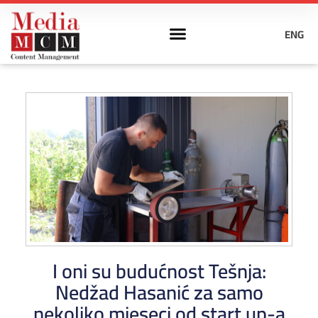
ENG
I oni su budućnost Tešnja:
Nedžad Hasanić za samo
nekoliko mjeseci od start up-a