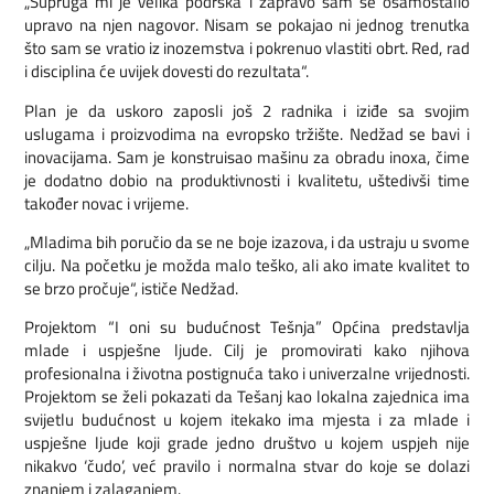
„Supruga mi je velika podrška i zapravo sam se osamostalio
upravo na njen nagovor. Nisam se pokajao ni jednog trenutka
što sam se vratio iz inozemstva i pokrenuo vlastiti obrt. Red, rad
i disciplina će uvijek dovesti do rezultata“.
Plan je da uskoro zaposli još 2 radnika i iziđe sa svojim
uslugama i proizvodima na evropsko tržište. Nedžad se bavi i
inovacijama. Sam je konstruisao mašinu za obradu inoxa, čime
je dodatno dobio na produktivnosti i kvalitetu, uštedivši time
također novac i vrijeme.
„Mladima bih poručio da se ne boje izazova, i da ustraju u svome
cilju. Na početku je možda malo teško, ali ako imate kvalitet to
se brzo pročuje“, ističe Nedžad.
Projektom “I oni su budućnost Tešnja” Općina predstavlja
mlade i uspješne ljude. Cilj je promovirati kako njihova
profesionalna i životna postignuća tako i univerzalne vrijednosti.
Projektom se želi pokazati da Tešanj kao lokalna zajednica ima
svijetlu budućnost u kojem itekako ima mjesta i za mlade i
uspješne ljude koji grade jedno društvo u kojem uspjeh nije
nikakvo ‘čudo’, već pravilo i normalna stvar do koje se dolazi
znanjem i zalaganjem.