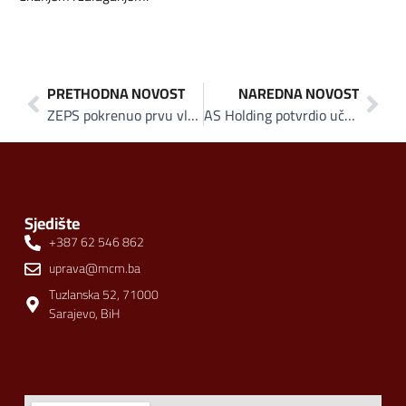
PRETHODNA NOVOST
NAREDNA NOVOST
ZEPS pokrenuo prvu vlastitu digitalnu poslovnu platformu, izlagači mogu ostvariti B2B kontakt i prije održavanja sajma
AS Holding potvrdio učešće na Generalnom BH sajmu ZEPS 2024
Sjedište
+387 62 546 862
uprava@mcm.ba
Tuzlanska 52, 71000
Sarajevo, BiH