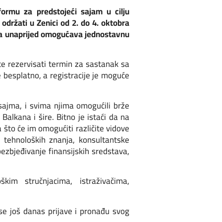
formu za predstojeći sajam u cilju
držati u Zenici od 2. do 4. oktobra
koja unaprijed omogućava jednostavnu
 te rezervisati termin za sastanak sa
 besplatno, a registracije je moguće
sajma, i svima njima omogućili brže
Balkana i šire. Bitno je istaći da na
 što će im omogućiti različite vidove
r tehnoloških znanja, konsultantske
bezbjeđivanje finansijskih sredstava,
kim stručnjacima, istraživačima,
se još danas prijave i pronađu svog