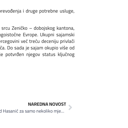
revođenja i druge potrebne usluge,
 srcu Zeničko – dobojskog kantona,
Jugoistočne Evrope. Ukupni sajamski
egovini već treću deceniju privlači
a. Do sada je sajam okupio više od
 je potvrđen njegov status ključnog
NAREDNA NOVOST
I oni su budućnost Tešnja: Nedžad Hasanić za samo nekoliko mjeseci od start up-a do tehničke podrške za velike izvođače na Koridoru Vc