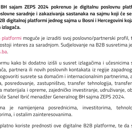
i BH sajam ZEPS 2024 pokrenuo je digitalnu poslovnu plat
slovne saradnje i zakazivanja sastanaka na sajmu koji će se o
j B2B digitalnoj platformi jednog sajma u Bosni i Hercegovini 
 izlagača.
 platformi
moguće je izraditi svoj poslovno/partnerski profil,
stoji interes za saradnjom. Sudjelovanje na B2B susretima je
s.ba
.
ormu kako bi dodatno izišli u susret izlagačima i učesnicima 
a, partnera ili novih poslovnih kontakata iz regije zapadnog 
ogovoriti susrete sa domaćim i internacionalnim partnerima, a
 posredovanje, zastupništvo, transfer tehnologija, transfe
ka materijala i opreme, zajedničko investiranje, udruživanje, o
 ističe Sanel Ibrić menadžer Generalnog BH sajma ZEPS 2024.
a je namijenjena posrednicima, investitorima, tehnološ
rima, i ostalim zainteresovanima.
latno koriste prednosti ove digitalne B2B platforme, te da 