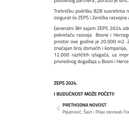
poslovnog partnera“, poručio je Ibrić.
Trehničku podršku B2B susretima n
osigurat će ZEPS i Zenička razvojna
Generalni BH sajam ZEPS 2024 održ
pokretaču razvoja Bosne i Hercegov
prostor ove godine je 20.000 m2. Z
značajan broj domaćih i kompanija
12.000 različitih izlagača, uz imp
privrednog događaja u Bosni i Herce
ZEPS 2024.
I BUDUĆNOST MOŽE POČETI!
PRETHODNA NOVOST
Pejanović, Šain i Pilav osnovali F