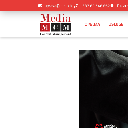
uprava@mcm.ba
+387 62 546 862
Tuzlan
O NAMA
USLUGE