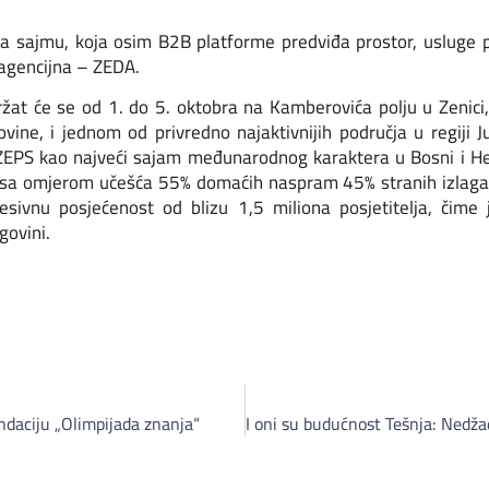
a sajmu, koja osim B2B platforme predviđa prostor, usluge p
 agencijna – ZEDA.
at će se od 1. do 5. oktobra na Kamberovića polju u Zenici,
ine, i jednom od privredno najaktivnijih područja u regiji 
EPS kao najveći sajam međunarodnog karaktera u Bosni i Herc
, sa omjerom učešća 55% domaćih naspram 45% stranih izlagač
resivnu posjećenost od blizu 1,5 miliona posjetitelja, čime
govini.
ondaciju „Olimpijada znanja“