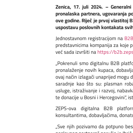
Zenica, 17. juli 2024. – Generaln
pronalaska partnera, ugovaranja po
ove godine. Riječ je prvoj vlastito
uspostavu poslovnih kontakata svih
Jednostavnom registracijom na
B2B
predstavnicima kompanija za koje po
već sada izvršiti na
https://b2b.zep
„Pokrenuli smo digitalnu B2B platf
pronalaženje novih kupaca, dobavljač
ovaj način izlagači unaprijed mogu d
saradnje kao što su: plasman roba,
usluge, istraživanje i razvoj, nabav
te donacije u Bosni i Hercegovini“,
ZEPS-ova digitalna B2B platform
konsultantima, dobavljačima, donato
„Sve njih pozivamo da potpuno besp