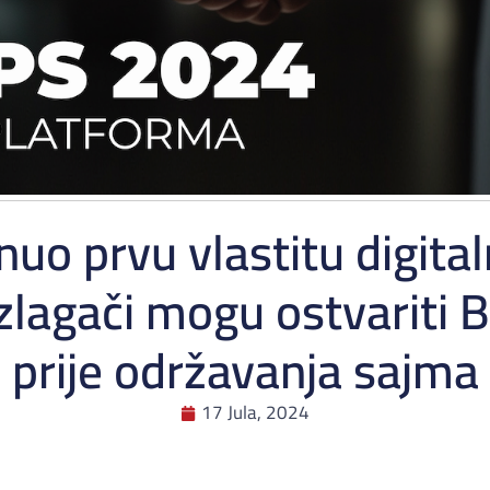
uo prvu vlastitu digita
zlagači mogu ostvariti 
prije održavanja sajma
17 Jula, 2024