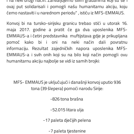
i na neki drugi način. Zahvaljujemo svim građanima koji su se i
ovaj put solidarisali i pomogli našu humanitarnu akciju, koju
ćemo nastaviti i u narednom periodu" , istiću iz MFS-EMMAUS.
Konvoj bi na tursko-sirijsku granicu trebao stići u utorak 16.
maja 2017. godine a pratit će ga dva uposlenika MFS-
EMMAUS-a i četiri predstavnika muftijstava gdje je prikupljana
pomoć kako bi i oni na neki način dali povratnu
informaciju. Rezultat zajedničkih napora uposlenika MFS-
EMMAUS-a i svih onih koji su na bilo koji način pomogli ovu
humanitarnu akciju najbolje se vidi iz samih brojki:
MFS- EMMAUS je uključujući i današnji konvoj uputio 936
tona (39 šlepera) pomoći narodu Sirije:
-​826 tona brašna
-​52.015 litara ulja
-​17 paleta dječijih pelena
-​7 paleta tjestenine