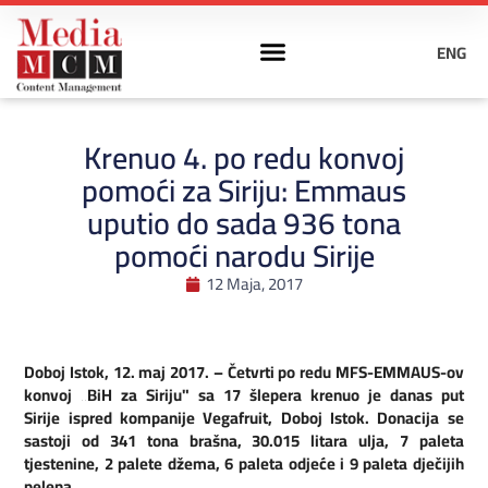
ENG
Krenuo 4. po redu konvoj
pomoći za Siriju: Emmaus
uputio do sada 936 tona
pomoći narodu Sirije
12 Maja, 2017
Doboj Istok, 12. maj 2017. – Četvrti po redu MFS-EMMAUS-ov
konvoj „BiH za Siriju" sa 17 šlepera krenuo je danas put
Sirije ispred kompanije Vegafruit, Doboj Istok. Donacija se
sastoji od 341 tona brašna, 30.015 litara ulja, 7 paleta
tjestenine, 2 palete džema, 6 paleta odjeće i 9 paleta dječijih
pelena.