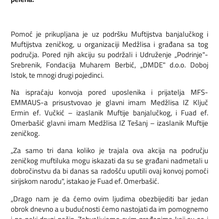
Pomoć je prikupljana je uz podršku Muftijstva banjalučkog i
Muftijstva zeničkog, u organizaciji Medžlisa i građana sa tog
područja. Pored njih akciju su podržali i Udruženje „Podrinje"-
Srebrenik, Fondacija Muharem Berbić, „DMDE" d.o.o. Doboj
Istok, te mnogi drugi pojedinci.
Na ispraćaju konvoja pored uposlenika i prijatelja MFS-
EMMAUS-a prisustvovao je glavni imam Medžlisa IZ Ključ
Ermin ef. Vučkić – izaslanik Muftije banjalučkog, i Fuad ef.
Omerbašić glavni imam Medžlisa IZ Tešanj – izaslanik Muftije
zeničkog.
„Za samo tri dana koliko je trajala ova akcija na području
zeničkog muftiluka mogu iskazati da su se građani nadmetali u
dobročinstvu da bi danas sa radošću uputili ovaj konvoj pomoći
sirijskom narodu", istakao je Fuad ef. Omerbašić.
„Drago nam je da ćemo ovim ljudima obezbijediti bar jedan
obrok dnevno a u budućnosti ćemo nastojati da im pomognemo