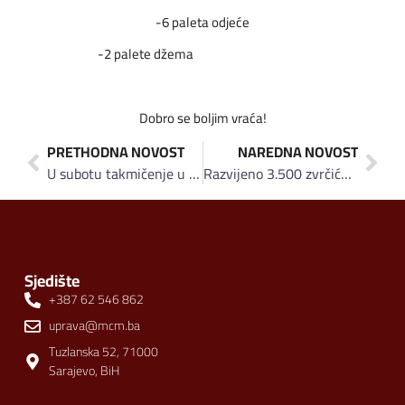
-​6 paleta odjeće
-​2 palete džema
Dobro se boljim vraća!
PRETHODNA NOVOST
NAREDNA NOVOST
U subotu takmičenje u razvijanju pita Klasovim brašnom
Razvijeno 3.500 zvrčića pite Klasovim brašnom: „Tajna dobre pite je u dobrom brašnu”
Sjedište
+387 62 546 862
uprava@mcm.ba
Tuzlanska 52, 71000
Sarajevo, BiH