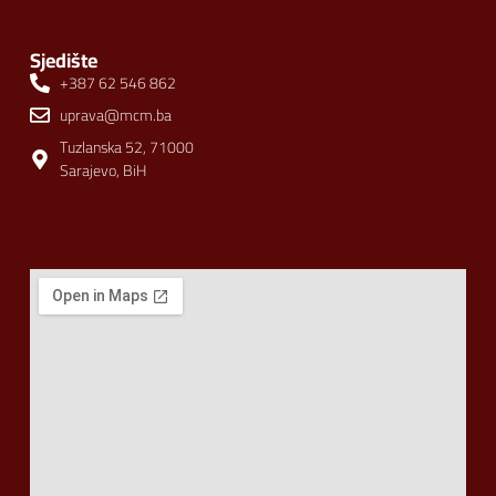
Sjedište
+387 62 546 862
uprava@mcm.ba
Tuzlanska 52, 71000
Sarajevo, BiH