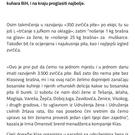
kuhara BiH, i na kraju proglasiti najbolje.
Osim takmičenja u razvijanju «350 zvrčića pite» po ekipi, tu su
još i, «trčanje s jufkom na oklagiji», ​zatim “nošenje 1 kg brašna
na glavi» za žene, te «​nošenje 25 kg brašna» za muškarce.
Također bit će ocijenjena i najukusnija pita, kao i najljepši izgled
zvrčića.​
«Ovo je prvi put da ćemo na jednom mjestu i u jednom danu
imati razvijenih 3.500 zvrčića pite. Baš zato što nema pite bez
Klasovog brašna, mi i na ovaj način želimo doprinijeti zanačaju
bosanske kuhinje i njenih vrhunskih delicija kakve su bosanska
pita ili burek. U subotu će nam doći žene iz Tešanja, Jelaha,
Maglaja, Vareša, Žepča, Doboj Juga, Zavidovića, Zenice, Visokog,
i drugih gradova, i to uglavnom iz Udruženja žena i Udruženja
civilnih žrtava rata, što nas posebno čini sretnim da ćemo
upravo sa tim ženama provesti jedan cijeli lijepi dan zajedno”,
kazala je Irma Omerović brend menadžerica kompanije Klas.
​Cijeli događaj Klas organizira u saradnji sa udruženjima žena iz