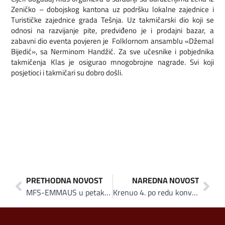
Zeničko – dobojskog kantona uz podršku lokalne zajednice i
Turističke zajednice grada Tešnja. Uz takmičarski dio koji se
odnosi na razvijanje pite, predviđeno je i prodajni bazar, a
zabavni dio eventa povjeren je Folklornom ansamblu «Džemal
Bijedić», sa Nerminom Handžić. Za sve učesnike i pobjednika
takmičenja Klas je osigurao mnogobrojne nagrade. Svi koji
posjetioci i takmičari su dobro došli.
PRETHODNA NOVOST
NAREDNA NOVOST
MFS-EMMAUS u petak šalje četvrti konvoj sa 17 šlepera pomoći u Siriju
Krenuo 4. po redu konvoj pomoći za Siriju: Emmaus uputio do sada 936 tona pomoći narodu Sirije