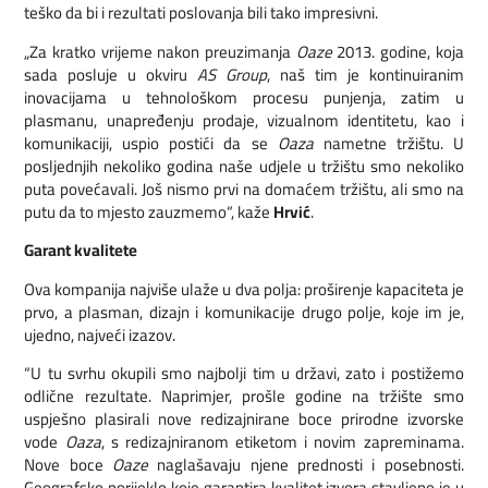
teško da bi i rezultati poslovanja bili tako impresivni.
„Za kratko vrijeme nakon preuzimanja
Oaze
2013. godine, koja
sada posluje u okviru
AS Group
, naš tim je kontinuiranim
inovacijama u tehnološkom procesu punjenja, zatim u
plasmanu, unapređenju prodaje, vizualnom identitetu, kao i
komunikaciji, uspio postići da se
Oaza
nametne tržištu. U
posljednjih nekoliko godina naše udjele u tržištu smo nekoliko
puta povećavali. Još nismo prvi na domaćem tržištu, ali smo na
putu da to mjesto zauzmemo“, kaže
Hrvić
.
Garant kvalitete
Ova kompanija najviše ulaže u dva polja: proširenje kapaciteta je
prvo, a plasman, dizajn i komunikacije drugo polje, koje im je,
ujedno, najveći izazov.
“U tu svrhu okupili smo najbolji tim u državi, zato i postižemo
odlične rezultate. Naprimjer, prošle godine na tržište smo
uspješno plasirali nove redizajnirane boce prirodne izvorske
vode
Oaza
, s redizajniranom etiketom i novim zapreminama.
Nove boce
Oaze
naglašavaju njene prednosti i posebnosti.
Geografsko porijeklo koje garantira kvalitet izvora stavljeno je u