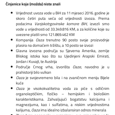
Činjenice koje (možda) niste znali
Vrijednost uvoza vode u BiH za 11 mjeseci 2016. godine je
skoro četiri puta veća od vrijednosti izvoza. Prema
podacima
Vanjskotrgovinske komore BiH
, izvezli smo
vode u vrijednosti od 33.349.816 KM, a za količine koje su
uvezene platili smo 121.869.462 KM
Kompanija
Oaza
trenutno 90 posto svoje proizvodnje
plasira na domaćem tržištu, a 10 posto se izvozi
Glavna izvozna područja su Sjeverna Amerika, zemlje
Bliskog istoka kao što su Ujedinjeni Arapski Emirati,
Jordan i Kuvajt, te Austrija
Područje Crnog vrha, izvorišta
Oaze
, navodno je u
prahistoriji bilo vulkan
Oaza
je svojevremeno bila i na zvaničnom meniju Bijele
kuće
Oaza
je visokokvalitetna voda za piće s odličnim
organoleptičkim, fizičko – hemijskim i biološkim
karakteristikama. Zahvaljujući bogatstvu kalcijuma i
magnezijuma, kao i sulfatima, a niskim vrijednostima
kalijuma,
Oaza
ima idealno izbalansiran odnos minerala