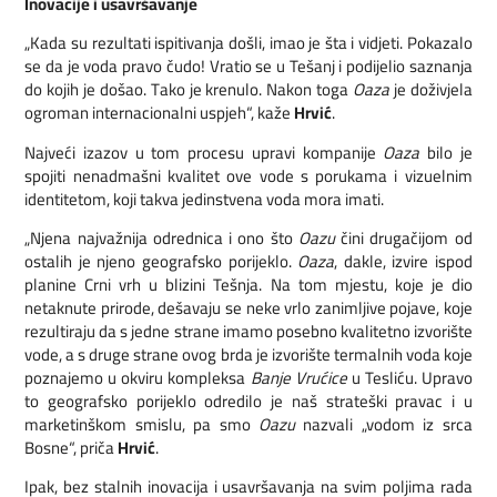
Inovacije i usavršavanje
„Kada su rezultati ispitivanja došli, imao je šta i vidjeti. Pokazalo
se da je voda pravo čudo! Vratio se u Tešanj i podijelio saznanja
do kojih je došao. Tako je krenulo. Nakon toga
Oaza
je doživjela
ogroman internacionalni uspjeh“, kaže
Hrvić
.
Najveći izazov u tom procesu upravi kompanije
Oaza
bilo je
spojiti nenadmašni kvalitet ove vode s porukama i vizuelnim
identitetom, koji takva jedinstvena voda mora imati.
„Njena najvažnija odrednica i ono što
Oazu
čini drugačijom od
ostalih je njeno geografsko porijeklo.
Oaza
, dakle, izvire ispod
planine Crni vrh u blizini Tešnja. Na tom mjestu, koje je dio
netaknute prirode, dešavaju se neke vrlo zanimljive pojave, koje
rezultiraju da s jedne strane imamo posebno kvalitetno izvorište
vode, a s druge strane ovog brda je izvorište termalnih voda koje
poznajemo u okviru kompleksa
Banje Vrućice
u Tesliću. Upravo
to geografsko porijeklo odredilo je naš strateški pravac i u
marketinškom smislu, pa smo
Oazu
nazvali „vodom iz srca
Bosne“, priča
Hrvić
.
Ipak, bez stalnih inovacija i usavršavanja na svim poljima rada