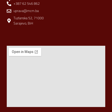
+387 62 546 862
uprava@mcm.ba
Tuzlanska 52, 71000
Sarajevo, BiH