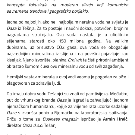
koncepta fokusirala na moderan dizajn koji komunicira
savremene trendove i geografsko porijeklo.
Jedna od najboljih, ako ne i najbolja mineralna voda na svijetu je
Oaza
iz Tešnja. Za to postoje i naučni dokazi, potvrđeni brojnim
nagradama stručnjaka. Ova voda nastala je u ofiolitnim
stijenama starosti oko 150 miliona godina. Na velikim
dubinama, uz prisustvo CO2 gasa, ova voda se obogaćuje
najvrednijim mineralima iz stijena i na površini pojavljuje kao
kiseljak. Njeno izvorište, planina
Crni vrh
te čisti prirodni ambijent
obrastao šumom čuva ovu mineralnu vodu od svih zagađenja.
Hemijski sastav minerala u ovoj vodi veoma je pogodan za piće i
blagotvoran za zdravlje ljudi.
Da imaju dobru vodu Tešanjci su znali od pamtivijeka. Međutim,
put do vrhunskog brenda
Oaza
je izgradila zahvaljujući jednom
njemačkom humanitarcu, koji je za vrijeme rata uzorke sadašnje
Oaze
s izvorišta ponio u Njemačku na laboratorijska ispitivanja.
Priču o tome za
Business magazin
ispričao je
Armin Hrvić
,
direktor
Oaza d.o.o.
Tešanj.