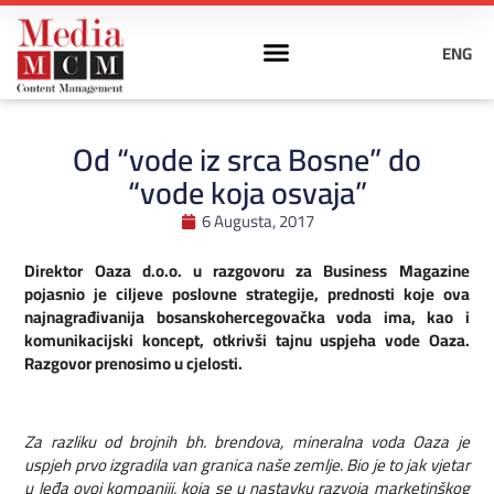
ENG
Od “vode iz srca Bosne” do
“vode koja osvaja”
6 Augusta, 2017
Direktor Oaza d.o.o. u razgovoru za Business Magazine
pojasnio je ciljeve poslovne strategije, prednosti koje ova
najnagrađivanija bosanskohercegovačka voda ima, kao i
komunikacijski koncept, otkrivši tajnu uspjeha vode Oaza.
Razgovor prenosimo u cjelosti.
Za razliku od brojnih bh. brendova, mineralna voda Oaza je
uspjeh prvo izgradila van granica naše zemlje. Bio je to jak vjetar
u leđa ovoj kompaniji, koja se u nastavku razvoja marketinškog