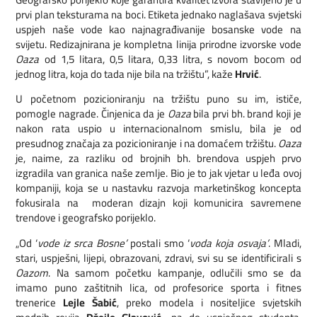
prvi plan teksturama na boci. Etiketa jednako naglašava svjetski
uspjeh naše vode kao najnagrađivanije bosanske vode na
svijetu. Redizajnirana je kompletna linija prirodne izvorske vode
Oaza
od 1,5 litara, 0,5 litara, 0,33 litra, s novom bocom od
jednog litra, koja do tada nije bila na tržištu”, kaže
Hrvić
.
U početnom pozicioniranju na tržištu puno su im, ističe,
pomogle nagrade. Činjenica da je
Oaza
bila prvi bh. brand koji je
nakon rata uspio u internacionalnom smislu, bila je od
presudnog značaja za pozicioniranje i na domaćem tržištu.
Oaza
je, naime, za razliku od brojnih bh. brendova uspjeh prvo
izgradila van granica naše zemlje. Bio je to jak vjetar u leđa ovoj
kompaniji, koja se u nastavku razvoja marketinškog koncepta
fokusirala na moderan dizajn koji komunicira savremene
trendove i geografsko porijeklo.
„Od ‘
vode iz srca Bosne’
postali smo ‘
voda koja osvaja’
. Mladi,
stari, uspješni, lijepi, obrazovani, zdravi, svi su se identificirali s
Oazom
. Na samom početku kampanje, odlučili smo se da
imamo puno zaštitnih lica, od profesorice sporta i fitnes
trenerice
Lejle Šabić
, preko modela i nositeljice svjetskih