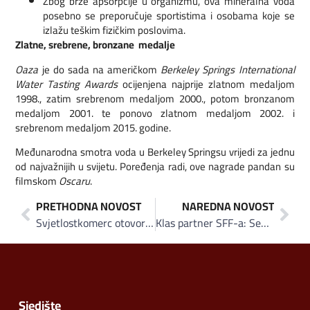
Zbog brze apsorpcije u organizmu, ova mineralna voda
posebno se preporučuje sportistima i osobama koje se
izlažu teškim fizičkim poslovima.
Zlatne, srebrene, bronzane medalje
Oaza
je do sada na američkom
Berkeley Springs International
Water Tasting Awards
ocijenjena najprije zlatnom medaljom
1998., zatim srebrenom medaljom 2000., potom bronzanom
medaljom 2001. te ponovo zlatnom medaljom 2002. i
srebrenom medaljom 2015. godine.
Međunarodna smotra voda u Berkeley Springsu vrijedi za jednu
od najvažnijih u svijetu. Poređenja radi, ove nagrade pandan su
filmskom
Oscaru
.
PRETHODNA NOVOST
NAREDNA NOVOST
Svjetlostkomerc otovorio maloprodajni objekat u Visokom: Širenjem maloprodajne mreže jačaju lidersku poziciju
Klas partner SFF-a: Sendviči za volontere, pite i peciva za goste
Sjedište