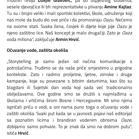
modnih revija
Džejle Glavović,
pa do uspješnog studenta,
vesele djevojčice ili bh. reprezentativke u plivanju
Amine Kajtaz
.
Tu su i brojni veliki i mali sportski kolektivi, škole, udruženja koji
nas mole da budu dio ove priče i da promoviraju
Oazu
. Nećemo
na ovome stati. Svaka žena, čovjek ili dijete koje pije
Oazu
je
njeno zaštitno lice. Naš koncept je malo drugačiji. Zato je
Oaza
voda miliona“, zaključuje
Armin Hrvić
.
Očuvanje vode, zaštita okoliša
„Storytelling je samo jedan od načina komunikacije s
potrošačima. Trudimo se da naše priče smjestimo u prigodne
kontekste. Zato i radimo proljetne, ljetne, zimske i druge
kampanje, koje su povezane s bitnim datumima, kao što su
blagdani ili Svjetski dan voda koji sada već tradicionalno
obilježavamo. Ove godine smo se družili s najmlađima u
školama i vrtićima širom Bosne i Hercegovine. Mi smo njima
ispričali priču o vodi, a oni nama puno toga o očuvanju vode i
zaštiti okoliša. Svaki put kada se u javnosti pojavi naš editorijal
sa poznatim licima i brandiran vodenim obrisima
Oaze
,
dobijamo samo pohvale. To je znak da smo na dobrom putu“,
ističe
Hrvić
.