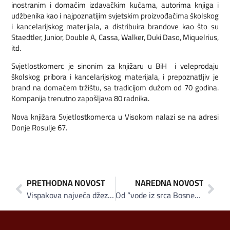
inostranim i domaćim izdavačkim kućama, autorima knjiga i
udžbenika kao i najpoznatijim svjetskim proizvođačima školskog
i kancelarijskog materijala, a distribuira brandove kao što su
Staedtler, Junior, Double A, Cassa, Walker, Duki Daso, Miquelrius,
itd.
Svjetlostkomerc je sinonim za knjižaru u BiH i veleprodaju
školskog pribora i kancelarijskog materijala, i prepoznatljiv je
brand na domaćem tržištu, sa tradicijom dužom od 70 godina.
Kompanija trenutno zapošljava 80 radnika.
Nova knjižara Svjetlostkomerca u Visokom nalazi se na adresi
Donje Rosulje 67.
PRETHODNA NOVOST
NAREDNA NOVOST
Vispakova najveća džezva na svijetu napunila 13 godina
Od “vode iz srca Bosne” do “vode koja osvaja”