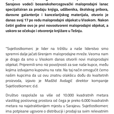
Sarajevo vodeći bosanskohercegovački maloprodajni lanac
specijaliziran za prodaju
knjiga, udžbenika, školskog pribora,
darovne galanterije i kancelarijskog materijala,
otvorio je
danas svoj 17 po redu maloprodajni objekat u Visokom. Nakon
četiri godine ovo je prvi novootvoreni maloprodajni objekat, a
uskoro se očekuje i otvorenje knjižare u Tešnju.
“Svjetlostkomerc je lider na tržištu a naše liderstvo smo
spremni dalje jačati širenjem maloprodajne mreže. Veoma nam
je drago da smo u Visokom danas otvorili novi maloprodajni
objekat. Pripremili smo niz povoljnosti za sve naše kupce, među
kojima izdvajamo kupovinu na rate. Na taj način omogućit ćemo
našim kupcima da uz ovu znatnu olakšicu dođu do kvaltetnih
proizvoda, izjavio je Madžid Avdagić direktor kompanije
Svjetlostkomerc d.d.
Društvo raspolaže sa više od 10.000 kvadratnih metara
vlastitog poslovnog prostora od čega je preko 6.000 kvadratnih
metara na najatraktivnijem mjestu u Sarajevu. Svjetlostkomerc
ima potpisane ugovore o distribuciji i prodaji sa svim relevatnim