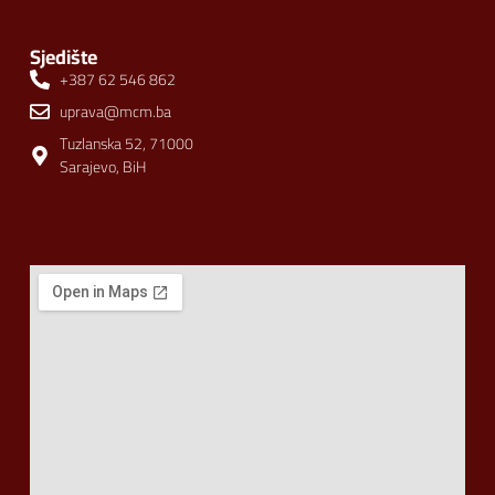
Sjedište
+387 62 546 862
uprava@mcm.ba
Tuzlanska 52, 71000
Sarajevo, BiH