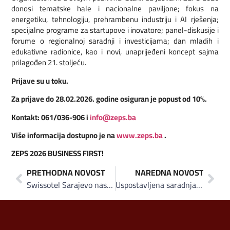
donosi tematske hale i nacionalne paviljone; fokus na
energetiku, tehnologiju, prehrambenu industriju i AI rješenja;
specijalne programe za startupove i inovatore; panel-diskusije i
forume o regionalnoj saradnji i investicijama; dan mladih i
edukativne radionice, kao i novi, unaprijeđeni koncept sajma
prilagođen 21. stoljeću.
Prijave su u toku.
Za prijave do 28.02.2026. godine osiguran je popust od 10%.
Kontakt: 061/036-906 i
info@zeps.ba
Više informacija dostupno je na
www.zeps.ba
.
ZEPS 2026
BUSINESS FIRST!
PRETHODNA NOVOST
NAREDNA NOVOST
Swissotel Sarajevo nastavlja dobijati najviše ocjene na najvećim svjetskim platformama za online rezeravacije, ovaj put na Booking.com
Uspostavljena saradnja između ZEPS-a i Celjskog sajma