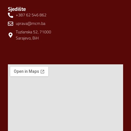
Sjedište
+387 62 546 862
uprava@mcm.ba
Tuzlanska 52, 71000
Sarajevo, BiH