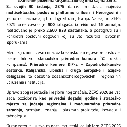
zvaničnim pozivima Organizacionog tima sajma ZEPS
.
Sa svojih 30 izdanja, ZEPS
danas predstavlja
najveću
multisektoralnu poslovnu platformu u Bosni i Hercegovini
i
jednu od najznačajnijih u Jugoistočnoj Evropi. Na sajmu ZEPS
2025 učestvovalo je
500 izlagača iz više od 15 zemalja
,
realizovano je
preko 2.500 B2B sastanaka
, a postignuti su i
konkretni poslovni dogovori koji su već rezultirali izvoznim
isporukama.
Među ključnim učesnicima, uz bosanskohercegovačke poslovne
lidere, bili su
Istanbulska privredna komora
(50 turskih
kompanija),
Privredne komore KIF-a – Zapadnobalkanske
šestorke
,
Italijanska, Libijska i druge evropske i azijske
delegacije
, te desetine bosanskohercegovačkih i regionalnih
udruženja i institucija.
Upravo zbog reputacije i regionalnog značaja,
ZEPS 2026
se već
sada pozicionira
kao privredni događaj godine
i
strateško
mjesto za jačanje regionalne i međunarodne privredne
saradnje
, razmjenu znanja i plasman proizvoda, inovacija i
tehnologija.
Organizatori su u svojim pozivima istakli da jubilarni ZEPS 2026