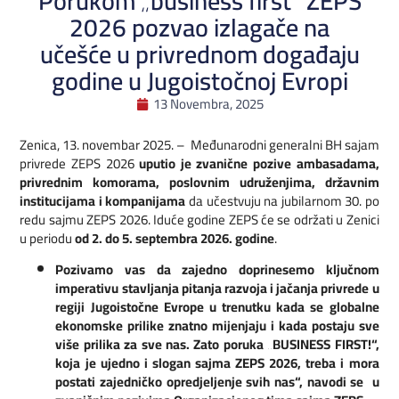
Porukom „business first“ ZEPS
2026 pozvao izlagače na
učešće u privrednom događaju
godine u Jugoistočnoj Evropi
13 Novembra, 2025
Zenica, 13. novembar 2025. – Međunarodni generalni BH sajam
privrede ZEPS 2026
uputio je zvanične pozive ambasadama,
privrednim komorama, poslovnim udruženjima, državnim
institucijama i kompanijama
da učestvuju na jubilarnom 30. po
redu sajmu ZEPS 2026. Iduće godine ZEPS će se održati u Zenici
u periodu
od 2. do 5. septembra 2026. godine
.
Pozivamo vas da zajedno doprinesemo ključnom
imperativu stavljanja pitanja razvoja i jačanja privrede u
regiji Jugoistočne Evrope u trenutku kada se globalne
ekonomske prilike znatno mijenjaju i kada postaju sve
više prilika za sve nas. Zato poruka „BUSINESS FIRST!“,
koja je ujedno i slogan sajma ZEPS 2026, treba i mora
postati zajedničko opredjeljenje svih nas“, navodi se u