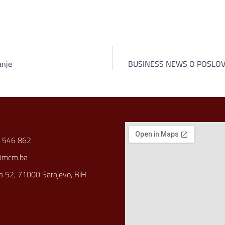
anje
BUSINESS NEWS O POSLOVN
 546 862
@mcm.ba
a 52, 71000 Sarajevo, BiH