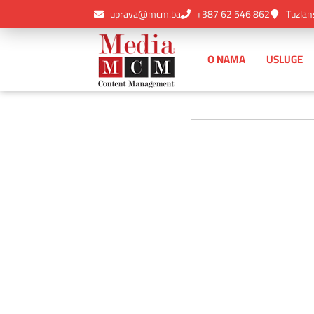
uprava@mcm.ba
+387 62 546 862
Tuzlan
O NAMA
USLUGE