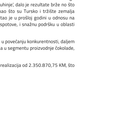
hinje’, dalo je rezultate brže no što
kao što su Tursko i tržište zemalja
tao je u prošloj godini u odnosu na
potove, i snažnu podršku u oblasti
di u povećanju konkurentnosti, daljem
oda u segmentu proizvodnje čokolade,
o realizacija od 2.350.870,75 KM, što