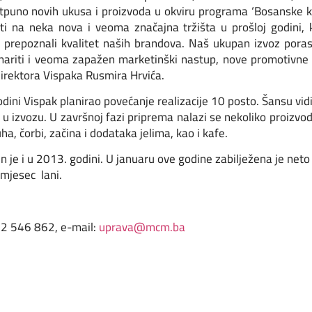
otpuno novih ukusa i proizvoda u okviru programa ‘Bosanske ku
eti na neka nova i veoma značajna tržišta u prošloj godini, 
i prepoznali kvalitet naših brandova. Naš ukupan izvoz poras
ariti i veoma zapažen marketinški nastup, nove promotivne s
 direktora Vispaka Rusmira Hrvića.
odini Vispak planirao povećanje realizacije 10 posto. Šansu vi
i u izvozu. U završnoj fazi priprema nalazi se nekoliko proizv
ha, čorbi, začina i dodataka jelima, kao i kafe.
n je i u 2013. godini. U januaru ove godine zabilježena je net
 mjesec lani.
062 546 862, e-mail:
uprava@mcm.ba