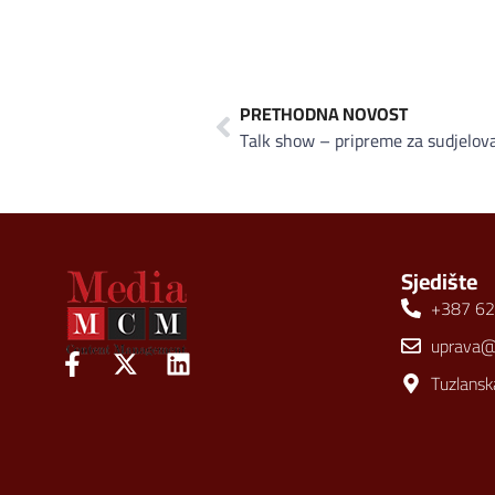
PRETHODNA NOVOST
Talk show – pripreme za sudjelov
Sjedište
+387 62
uprava
Tuzlansk