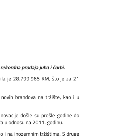
rekordna prodaja juha i čorbi.
sila je 28.799.965 KM, što je za 21
 novih brandova na tržište, kao i u
 inovacije došle su prošle godine do
veća u odnosu na 2011. godinu.
o i na inozemnim tržištima. S druge