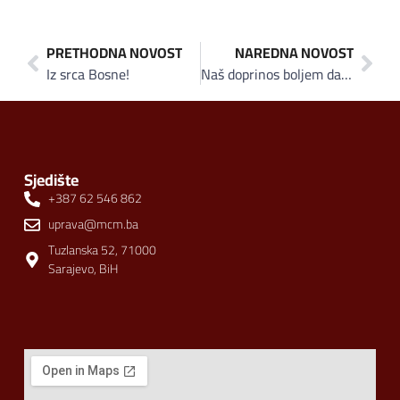
PRETHODNA NOVOST
NAREDNA NOVOST
Iz srca Bosne!
Naš doprinos boljem danas!
Sjedište
+387 62 546 862
uprava@mcm.ba
Tuzlanska 52, 71000
Sarajevo, BiH