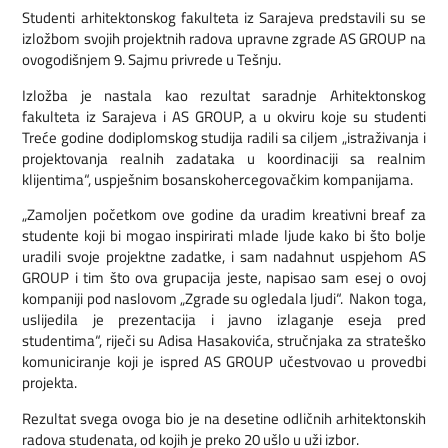
Studenti arhitektonskog fakulteta iz Sarajeva predstavili su se
izložbom svojih projektnih radova upravne zgrade AS GROUP na
ovogodišnjem 9. Sajmu privrede u Tešnju.
Izložba je nastala kao rezultat saradnje Arhitektonskog
fakulteta iz Sarajeva i AS GROUP, a u okviru koje su studenti
Treće godine dodiplomskog studija radili sa ciljem „istraživanja i
projektovanja realnih zadataka u koordinaciji sa realnim
klijentima“, uspješnim bosanskohercegovačkim kompanijama.
„Zamoljen početkom ove godine da uradim kreativni breaf za
studente koji bi mogao inspirirati mlade ljude kako bi što bolje
uradili svoje projektne zadatke, i sam nadahnut uspjehom AS
GROUP i tim što ova grupacija jeste, napisao sam esej o ovoj
kompaniji pod naslovom „Zgrade su ogledala ljudi“. Nakon toga,
uslijedila je prezentacija i javno izlaganje eseja pred
studentima“, riječi su Adisa Hasakovića, stručnjaka za strateško
komuniciranje koji je ispred AS GROUP učestvovao u provedbi
projekta.
Rezultat svega ovoga bio je na desetine odličnih arhitektonskih
radova studenata, od kojih je preko 20 ušlo u uži izbor.