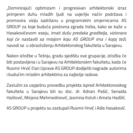
„Dominirajući optimizam i progresivan arhitektonski izraz
primjeren duhu mladih ljudi na uvjerljiv način podržava i
promovira viziju sadržanu u programskim smjernicama AS
GROUP za koje buduća poslovna zgrada treba, kako se kaže u
Hasakovićevom eseju,
imati dušu predaka graditelja, vizionara
koji će nastaviti sa misijom koju AS GROUP ima i kojoj teži
,
navodi se u obrazloženju Arhitektonskog fakulteta u Sarajevu.
Nakon izložbe u Tešnju, gradu sjedištu ove grupacije, izložba će
biti postavljena i u Sarajevu na Arhitektonskm fakultetu, kada će
Rusmir Hrvić član Uprave AS GROUP dodijeliti nagrade autorima
i budućim mladim arhitektima za najbolje radove.
Zaslužni za uspješnu provedbu projekta ispred Arhitektonoskog
fakulteta u Sarajevu bili su doc. dr. Adnan Pašić, Senaida
Halilović, Mirjana Mehmedinović, Jasmina Koluh i Amela Hadžić.
AS GROUP u projektu su zastupali Rusmir Hrvić i Adis Hasaković.