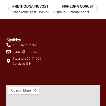
PRETHODNA NOVOST
NAREDNA NOVOST
Hasaković gost Dnevnika BHT1
Vispakov Stampi podržao „Juventa fest 2013.“
Sjedište
+387 62 546 862
uprava@mcm.ba
Tuzlanska 52, 71000
Sarajevo, BiH