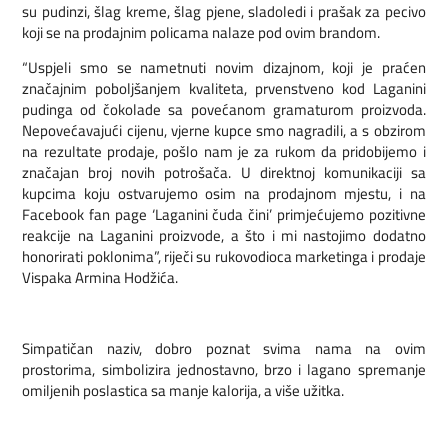
su pudinzi, šlag kreme, šlag pjene, sladoledi i prašak za pecivo
koji se na prodajnim policama nalaze pod ovim brandom.
“Uspjeli smo se nametnuti novim dizajnom, koji je praćen
značajnim poboljšanjem kvaliteta, prvenstveno kod Laganini
pudinga od čokolade sa povećanom gramaturom proizvoda.
Nepovećavajući cijenu, vjerne kupce smo nagradili, a s obzirom
na rezultate prodaje, pošlo nam je za rukom da pridobijemo i
značajan broj novih potrošača. U direktnoj komunikaciji sa
kupcima koju ostvarujemo osim na prodajnom mjestu, i na
Facebook fan page ‘Laganini čuda čini’ primjećujemo pozitivne
reakcije na Laganini proizvode, a što i mi nastojimo dodatno
honorirati poklonima”, riječi su rukovodioca marketinga i prodaje
Vispaka Armina Hodžića.
Simpatičan naziv, dobro poznat svima nama na ovim
prostorima, simbolizira jednostavno, brzo i lagano spremanje
omiljenih poslastica sa manje kalorija, a više užitka.