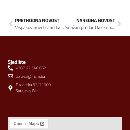
PRETHODNA NOVOST
NAREDNA NOVOST
Vispakov novi brand Laganini “čuda čini” na tržištu
Snažan prodor Oaze na domaćem tržištu
Sjedište
+387 62 546 862
uprava@mcm.ba
Tuzlanska 52, 71000
Sarajevo, BiH