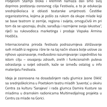
Podjelom Stampi bloka i kremnih namaza dali smo svoj
doprinos postizanju osnovnog cilja Festivala, a to je edukacija
srednjoškolaca iz oblasti teatarske umjetnosti. Čestitke
organizatorima, kojima je pošlo za rukom da okupe mlade koji
se bave teatrom iz zemlje, regiona i svijeta, omogućivši im pri
tom da se upoznaju, druže, sarađuju i razmijene svoja iskustva“,
riječi su rukovodioca marketinga i prodaje Vispaka Armina
Hodžića.
Internacionalna priroda festivala podrazumijeva zbližavanje
svih mladih iz regiona i šire te na taj način stvara bolje uslove za
njihovo upoznavanje, međusobno razumijevanje i zajedništvo ka
istom cilju – osvajanju zdravih, zrelih i funkcionalnih puteva
odrastanja u svijet odraslih, kaže se između ostalog u info
materijalu Festivala.
Ideja je zasnovana na dosadašnjem radu glumice Jasne Diklić
sa srednjoškolcima u Poetskom teatru mladih ‘Juventa’, u okviru
Centra za kulturu ‘Sarajevo’ i rada glumca Damira Kusture sa
mladima u dramskim radionicama Multimedijalnog projekta u
Centru za mlade na Gorici.